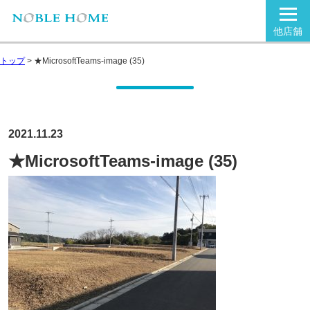
他店舗
トップ
>
★MicrosoftTeams-image (35)
2021.11.23
★MicrosoftTeams-image (35)