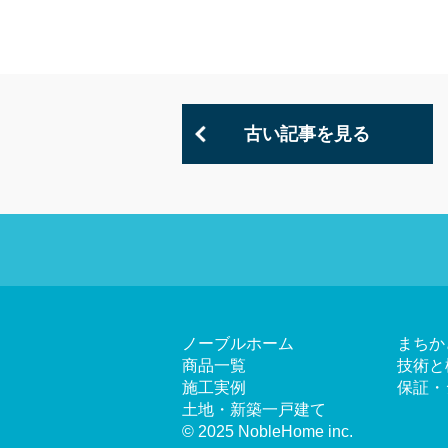
古い記事を見る
ノーブルホーム
まちか
商品一覧
技術と
施工実例
保証・
土地・新築一戸建て
© 2025 NobleHome inc.