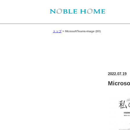
トップ
>
MicrosoftTeams-image (60)
2022.07.19
Microso