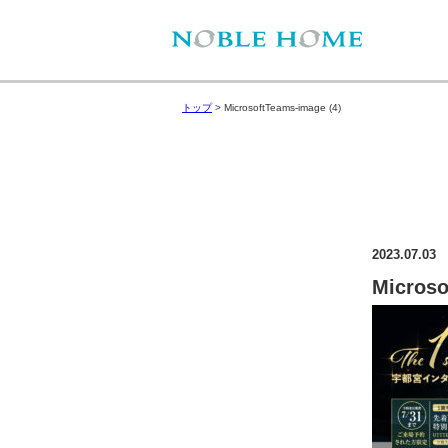
トップ
>
MicrosoftTeams-image (4)
2023.07.03
Microso