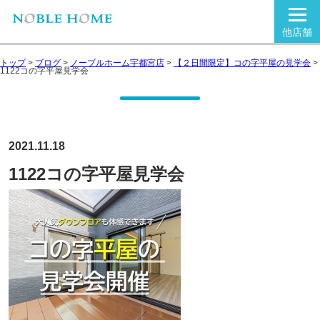
他店舗
トップ
>
ブログ
>
ノーブルホーム宇都宮店
>
【２日間限定】コの字平屋の見学会
>
1122コの字平屋見学会
2021.11.18
1122コの字平屋見学会