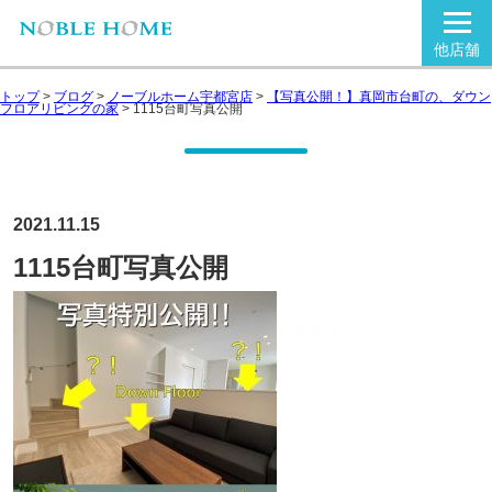
他店舗
トップ
>
ブログ
>
ノーブルホーム宇都宮店
>
【写真公開！】真岡市台町の、ダウン
フロアリビングの家
>
1115台町写真公開
2021.11.15
1115台町写真公開