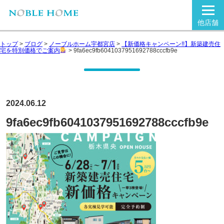
他店舗
トップ
>
ブログ
>
ノーブルホーム宇都宮店
>
【新価格キャンペーン!!】新築建売住
宅を特別価格でご案内
>
9fa6ec9fb6041037951692788cccfb9e
2024.06.12
9fa6ec9fb6041037951692788cccfb9e