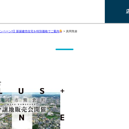
ンペーン!!】新築建売住宅を特別価格でご案内
>
真岡熊倉
倉