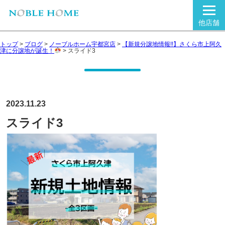
他店舗
トップ
>
ブログ
>
ノーブルホーム宇都宮店
>
【新規分譲地情報!!】さくら市上阿久
津に分譲地が誕生！
>
スライド3
2023.11.23
スライド3