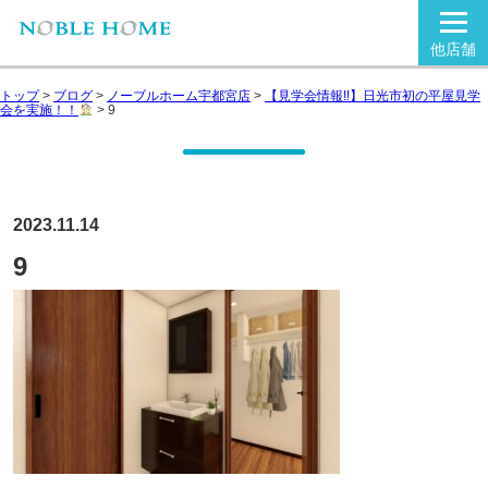
他店舗
トップ
>
ブログ
>
ノーブルホーム宇都宮店
>
【見学会情報!!】日光市初の平屋見学
会を実施！！
>
9
2023.11.14
9