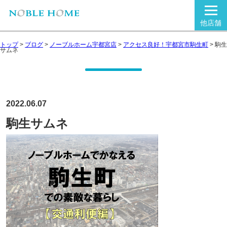
他店舗
トップ
>
ブログ
>
ノーブルホーム宇都宮店
>
アクセス良好！宇都宮市駒生町
>
駒生
サムネ
2022.06.07
駒生サムネ