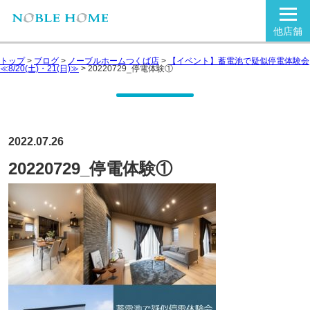
他店舗
トップ
>
ブログ
>
ノーブルホームつくば店
>
【イベント】蓄電池で疑似停電体験会
≪8/20(土)・21(日)≫
>
20220729_停電体験①
2022.07.26
20220729_停電体験①