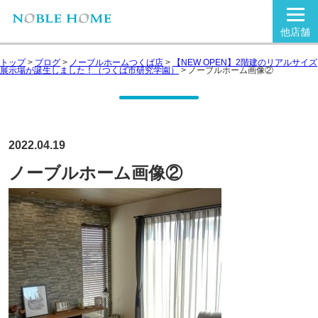
他店舗
トップ
>
ブログ
>
ノーブルホームつくば店
>
【NEW OPEN】2階建のリアルサイズ
展示場が誕生しました！（つくば市研究学園）
>
ノーブルホーム画像②
2022.04.19
ノーブルホーム画像②