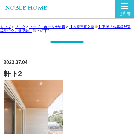
他店舗
トップ
>
ブログ
>
ノーブルホーム土浦店
>
【内観写真公開
】平屋『お客様邸完
成見学会』盛況御礼
>
軒下2
2023.07.04
軒下2