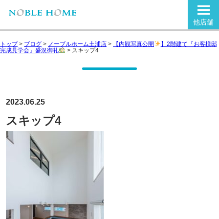
他店舗
トップ
>
ブログ
>
ノーブルホーム土浦店
>
【内観写真公開
】2階建て『お客様邸
完成見学会』盛況御礼
>
スキップ4
2023.06.25
スキップ4