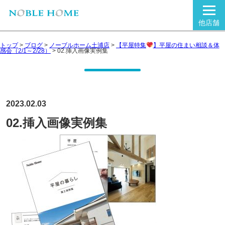
他店舗
トップ
>
ブログ
>
ノーブルホーム土浦店
>
【平屋特集
】平屋の住まい相談＆体
感会（2/1～2/28）
>
02.挿入画像実例集
2023.02.03
02.挿入画像実例集