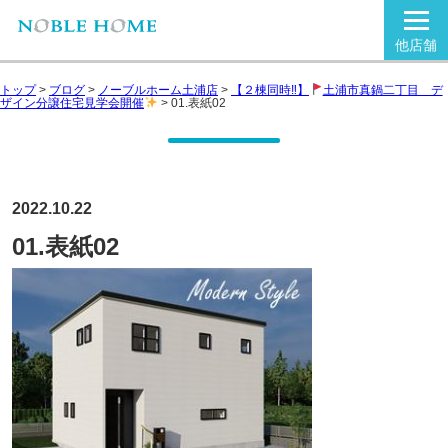
他店舗
トップ
>
ブログ
>
ノーブルホーム土浦店
>
【２棟同時‼】
土浦市真鍋二丁目 デ
ザイン分譲住宅見学会開催
>
01.表紙02
2022.10.22
01.表紙02