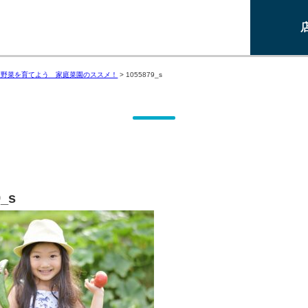
夏野菜を育てよう 家庭菜園のススメ！
>
1055879_s
9_s