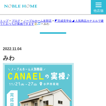
他店舗
トップ
>
ブログ
>
ノーブルホーム友部店
>
◤完成見学会◢ 人気商品カナエルで建
てたおうちが体感できます
>
みわ
2022.11.04
みわ