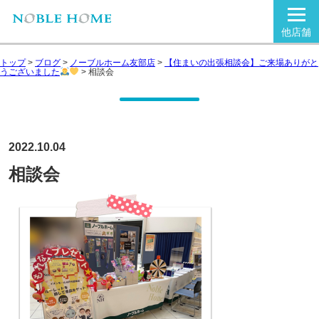
他店舗
トップ
>
ブログ
>
ノーブルホーム友部店
>
【住まいの出張相談会】ご来場ありがと
うございました
>
相談会
2022.10.04
相談会