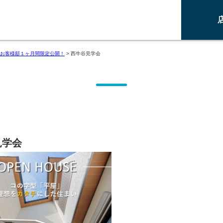
お客様邸１ヶ月間限定公開！
>
西牛谷見学会
見学会