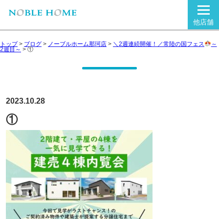
他店舗
トップ
>
ブログ
>
ノーブルホーム那珂店
>
＼2週連続開催！／常陸の国フェス
～
2週目～
>
①
2023.10.28
①