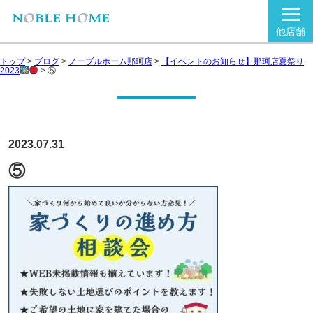
他店舗
トップ
>
ブログ
>
ノーブルホーム那珂店
>
【イベントのお知らせ】那珂店夏祭り
2023
>
⑤
2023.07.31
⑤