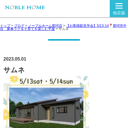
他店舗
トップ
>
ブログ
>
ノーブルホーム那珂店
>
【お客様邸見学会】5/13-14
那珂市中
台 家事ラク＆子育てを楽しむ平屋
>
サムネ
2023.05.01
サムネ