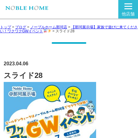
他店舗
トップ
>
ブログ
>
ノーブルホーム那珂店
>
【那珂展示場】家族で遊びに来てくださ
い！ワクワクGWイベント
>
スライド28
2023.04.06
スライド28