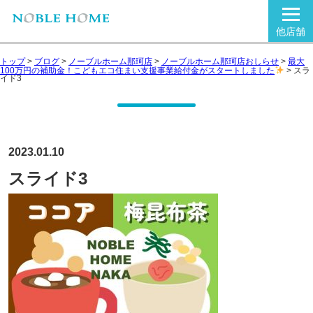
他店舗
トップ
>
ブログ
>
ノーブルホーム那珂店
>
ノーブルホーム那珂店おしらせ
>
最大
100万円の補助金！こどもエコ住まい支援事業給付金がスタートしました
>
スラ
イド3
2023.01.10
スライド3