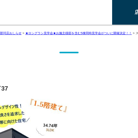
那珂店おしらせ
>
★ロングラン見学会★お施主様邸を含む5棟同時見学会がついに開催決定！！
>
37