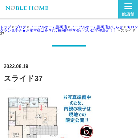
他店舗
トップ
>
ブログ
>
ノーブルホーム那珂店
>
ノーブルホーム那珂店おしらせ
>
★ロン
グラン見学会★お施主様邸を含む5棟同時見学会がついに開催決定！！
>
スライド
37
2022.08.19
スライド37