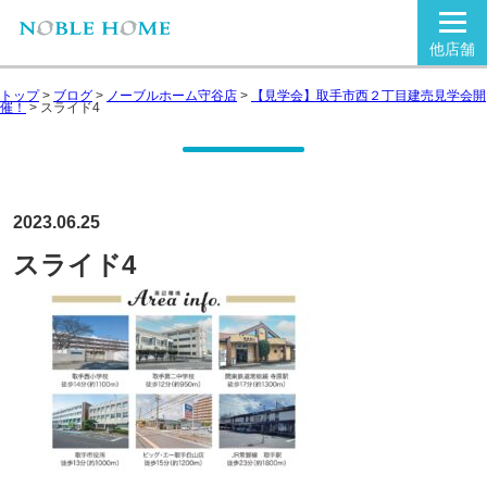
他店舗
トップ
>
ブログ
>
ノーブルホーム守谷店
>
【見学会】取手市西２丁目建売見学会開
催！
>
スライド4
2023.06.25
スライド4