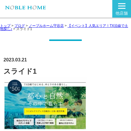
他店舗
トップ
>
ブログ
>
ノーブルホーム守谷店
>
【イベント】人気エリア！TX沿線で土
地探し♪
>
スライド1
2023.03.21
スライド1