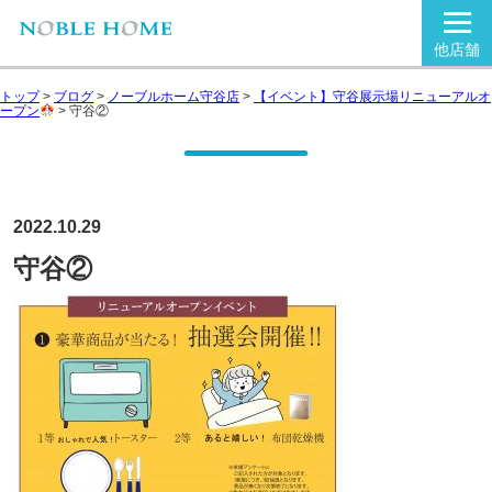
他店舗
トップ
>
ブログ
>
ノーブルホーム守谷店
>
【イベント】守谷展示場リニューアルオ
ープン
>
守谷②
2022.10.29
守谷②