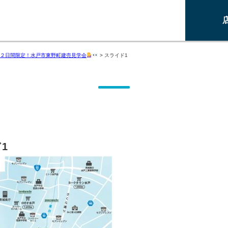
２日間限定！水戸市東野町建売見学会
>
スライド1
1