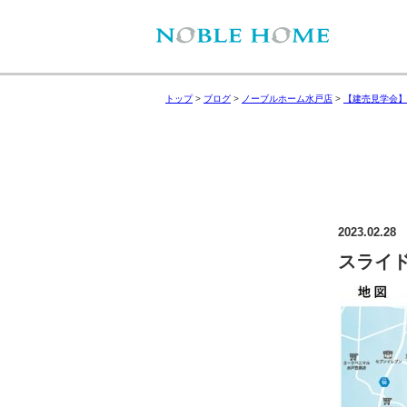
トップ
>
ブログ
>
ノーブルホーム水戸店
>
【建売見学会】
2023.02.28
スライド