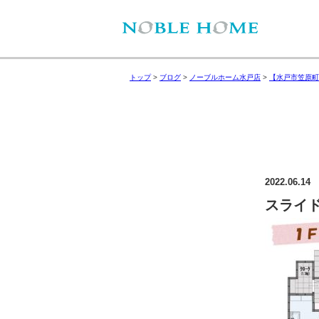
トップ
>
ブログ
>
ノーブルホーム水戸店
>
【水戸市笠原町
2022.06.14
スライド