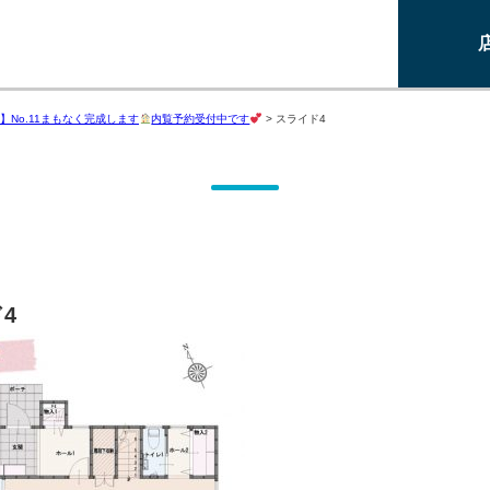
】No.11まもなく完成します
内覧予約受付中です
>
スライド4
4