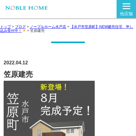
他店舗
トップ
>
ブログ
>
ノーブルホーム水戸店
>
【水戸市笠原町】NEW建売住宅 申し
込み受付中！
>
笠原建売
2022.04.12
笠原建売