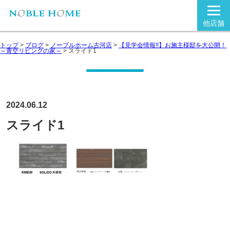
他店舗
トップ
>
ブログ
>
ノーブルホーム古河店
>
【見学会情報!!】お施主様邸を大公開！
～青空リビングの家～
>
スライド1
2024.06.12
スライド1