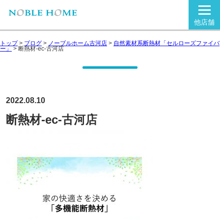
他店舗
トップ
>
ブログ
>
ノーブルホーム古河店
>
自然素材系断熱材「セルローズファイバ
ー」
>
断熱材-ec-古河店
2022.08.10
断熱材-ec-古河店