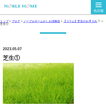
他店舗
トップ
>
ブログ
>
ノーブルホームかしわ沼南店
>
【コラム】芝生のお手入れ
>
芝生①
2023.05.07
芝生①