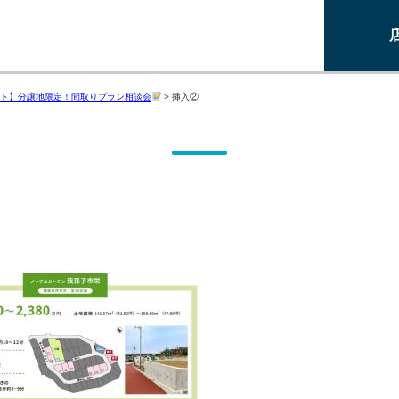
ト】分譲地限定！間取りプラン相談会
>
挿入②