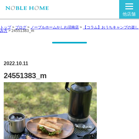
他店舗
トップ
>
ブログ
>
ノーブルホームかしわ沼南店
>
【コラム】おうちキャンプの楽し
み方
>
24551383_m
2022.10.11
24551383_m