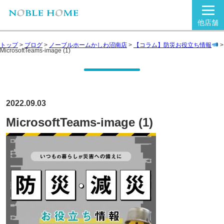
他店舗
トップ
>
ブログ
>
ノーブルホームかしわ沼南店
>
【コラム】防災お役立ち情報
>
MicrosoftTeams-image (1)
2022.09.03
MicrosoftTeams-image (1)