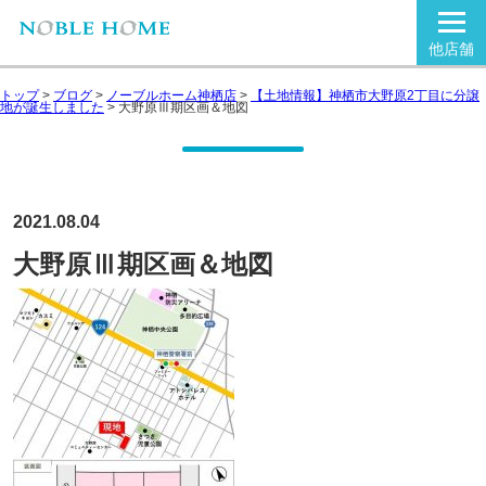
他店舗
トップ
>
ブログ
>
ノーブルホーム神栖店
>
【土地情報】神栖市大野原2丁目に分譲
地が誕生しました
>
大野原Ⅲ期区画＆地図
2021.08.04
大野原Ⅲ期区画＆地図