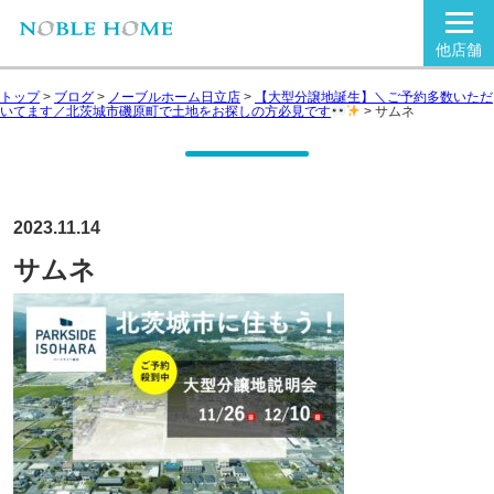
他店舗
トップ
>
ブログ
>
ノーブルホーム日立店
>
【大型分譲地誕生】＼ご予約多数いただ
いてます／北茨城市磯原町で土地をお探しの方必見です
>
サムネ
2023.11.14
サムネ