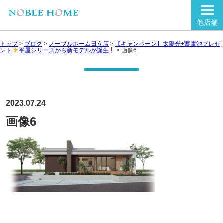
他店舗
トップ
>
ブログ
>
ノーブルホーム日立店
>
【キャンペーン】太陽光+蓄電池プレゼ
ント
平屋シリーズから新モデルが誕生
>
画像6
2023.07.24
画像6