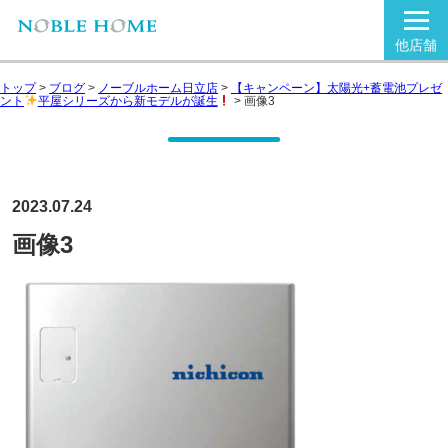
他店舗
トップ
>
ブログ
>
ノーブルホーム日立店
>
【キャンペーン】太陽光+蓄電池プレゼ
ント
平屋シリーズから新モデルが誕生
>
画像3
2023.07.24
画像3