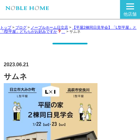
他店舗
トップ
>
ブログ
>
ノーブルホーム日立店
>
【平屋2棟同日見学会】「L型平屋」と
「I型平屋」どちらがお好みですか
>
サムネ
2023.06.21
サムネ