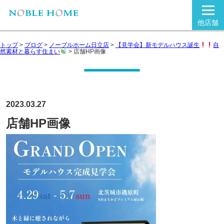
他店舗
トップ
>
ブログ
>
ノーブルホーム日立店
>
【見学会】新モデルハウス誕生
自
然素材と暮らす住まい
>
店舗HP画像
2023.03.27
店舗HP画像