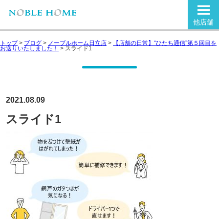
他店舗
トップ
>
ブログ
>
ノーブルホーム日立店
>
【店舗の日常】“ひたち通信”第５回目を
お送りいたしました！
>
スライド1
2021.08.09
スライド1