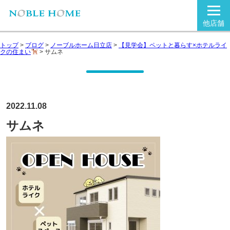
他店舗
トップ
>
ブログ
>
ノーブルホーム日立店
>
【見学会】ペットと暮らす×ホテルライ
クの住まい
>
サムネ
2022.11.08
サムネ