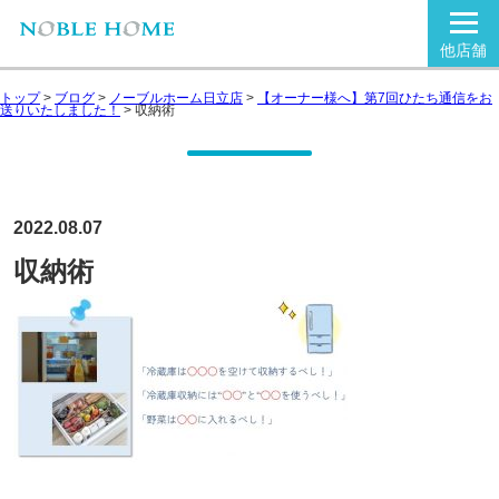
他店舗
トップ
>
ブログ
>
ノーブルホーム日立店
>
【オーナー様へ】第7回ひたち通信をお
送りいたしました！
>
収納術
2022.08.07
収納術