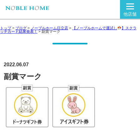
他店舗
トップ
>
ブログ
>
ノーブルホーム日立店
>
【ノーブルホームで運試し
】スクラ
ッチカード結果発表！
>
副賞マーク
2022.06.07
副賞マーク